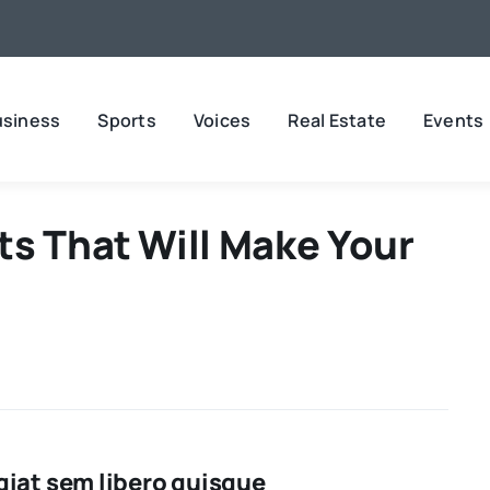
usiness
Sports
Voices
Real Estate
Events
ts That Will Make Your
iat sem libero quisque