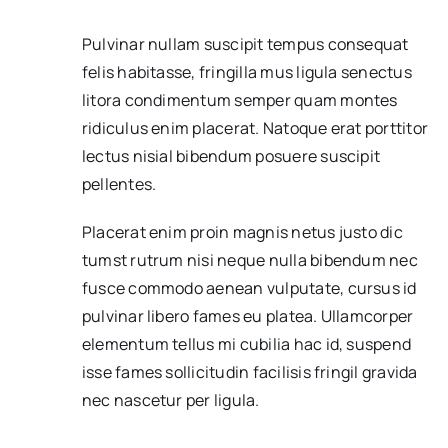
Pulvinar nullam suscipit tempus consequat
felis habitasse, fringilla mus ligula senectus
litora condimentum semper quam montes
ridiculus enim placerat. Natoque erat porttitor
lectus nisial bibendum posuere suscipit
pellentes.
Placerat enim proin magnis netus justo dic
tumst rutrum nisi neque nulla bibendum nec
fusce commodo aenean vulputate, cursus id
pulvinar libero fames eu platea. Ullamcorper
elementum tellus mi cubilia hac id, suspend
isse fames sollicitudin facilisis fringil gravida
nec nascetur per ligula.