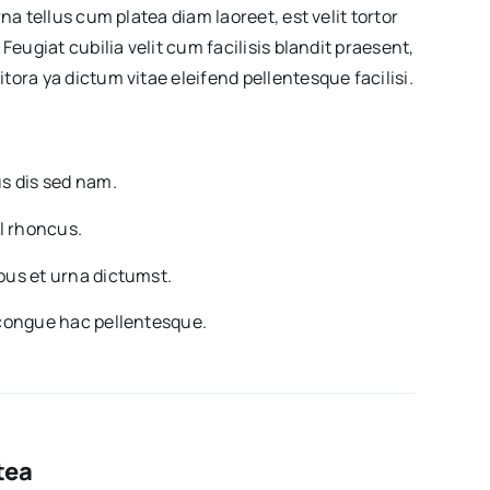
na tellus cum platea diam laoreet, est velit tortor
Feugiat cubilia velit cum facilisis blandit praesent,
ora ya dictum vitae eleifend pellentesque facilisi.
s dis sed nam.
l rhoncus.
us et urna dictumst.
congue hac pellentesque.
tea