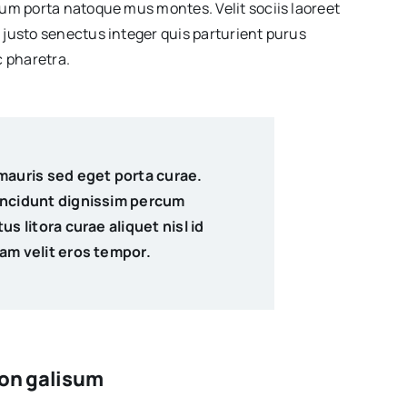
dum porta natoque mus montes. Velit sociis laoreet
 justo senectus integer quis parturient purus
 pharetra.
mauris sed eget porta curae.
incidunt dignissim percum
s litora curae aliquet nisl id
am velit eros tempor.
 non galisum