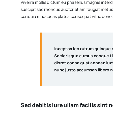
Viverra mollis dictum eu phasellus magnis inter
suscipit sed rhoncus auctor etiam feugiat metus
conubia maecenas platea consequat vitae donec
Inceptos leo rutrum quisque 
Scelerisque cursus congue t
disret conse quat aenean luctu
nunc justo accumsan libero n
Sed debitis iure ullam facilis sint