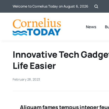
Skip
Welcome to Cornelius Today on August 6, 2026
to
content
News
B
Innovative Tech Gadge
Life Easier
February 28, 2023
Aliquam fames tempus integer feug