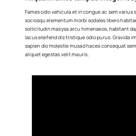
Fames odio vehicula et in congue ac sem varius 
sociosqu elementum morbi sodales libero habitan
sollicitudin masysa arcu himenaeos, habitant dap
lacus eleifend dis tristique odio purus. Gravida
sapien dio molestie musad haces consequat sem 
aliquet egestas velit mauris.